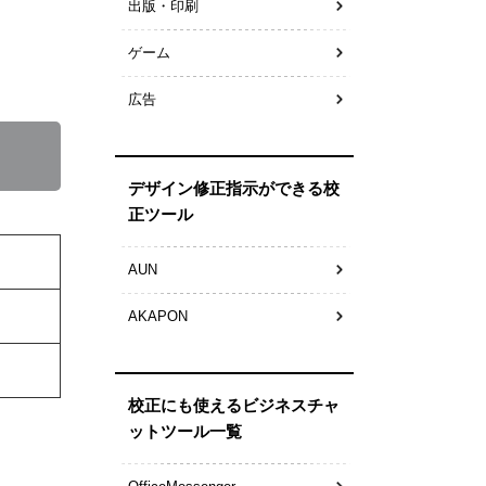
出版・印刷
ゲーム
広告
デザイン修正指示ができる校
正ツール
AUN
AKAPON
校正にも使えるビジネスチャ
ットツール一覧