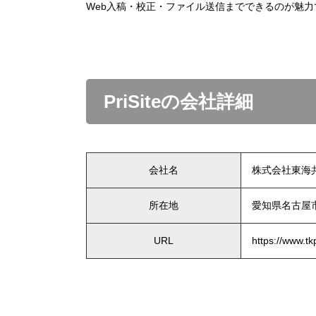
Web入稿・校正・ファイル送信までできるのが魅力
PriSiteの会社詳細
会社名
株式会社東海
所在地
愛知県名古屋市
URL
https://www.tk