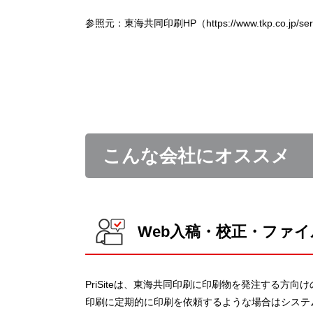
参照元：東海共同印刷HP（
https://www.tkp.co.jp/se
こんな会社にオススメ
Web入稿・校正・ファ
PriSiteは、東海共同印刷に印刷物を発注する
印刷に定期的に印刷を依頼するような場合はシステ