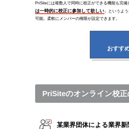
PriSiteには複数人で同時に校正ができる機能
は一時的に校正に参加して欲しい
」というよう
可能。柔軟にメンバーの権限が設定できます。
おすす
PriSiteのオンライン校
某業界団体による業界新