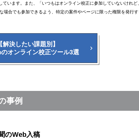
も完備しています。また、「いつもはオンライン校正に参加していないけれど
な場合でも参加できるよう、特定の案件やページに限った権限を発行す
【解決したい課題別】
めのオンライン校正ツール3選
正の事例
聞のWeb入稿