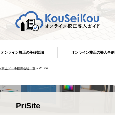
オンライン校正の基礎知識
オンライン校正の導入事例
ン校正ツール提供会社一覧
»
PriSite
PriSite