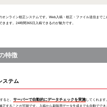
向けのオンライン校正システムです。Web入稿・校正・ファイル送信まで
きます。24時間365日入稿できるのが魅力です。
正の特徴
るシステム
サーバーで自動的にデータチェックを実施
ドすると、
してくれます
修正することが可能です。入稿から刷版用データ生成までを自動ででき