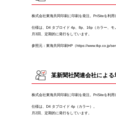
株式会社東海共同印刷に印刷を発注。PriSiteを
仕様は、D4 タブロイド 4p、8p、16p（カラー、
月3回、定期的に発行をしています。
参照元：東海共同印刷HP（
https://www.tkp.co.jp/se
某新聞社関連会社による
株式会社東海共同印刷に印刷を発注。PriSiteを
仕様は、D4 タブロイド 4p（カラー）。
月2回、定期的に発行をしています。