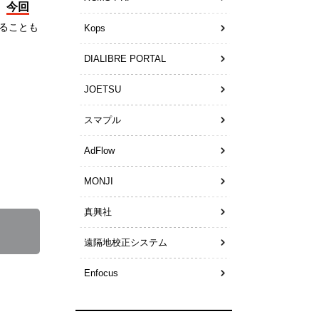
今回
、
ることも
Kops
DIALIBRE PORTAL
JOETSU
スマプル
AdFlow
MONJI
真興社
遠隔地校正システム
Enfocus