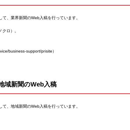
利用して、業界新聞のWeb入稿を行っています。
モノクロ）。
rvice/business-support/prisite
）
地域新聞のWeb入稿
利用して、地域新聞のWeb入稿を行っています。